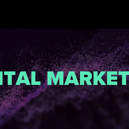
I
T
A
L
M
A
R
K
E