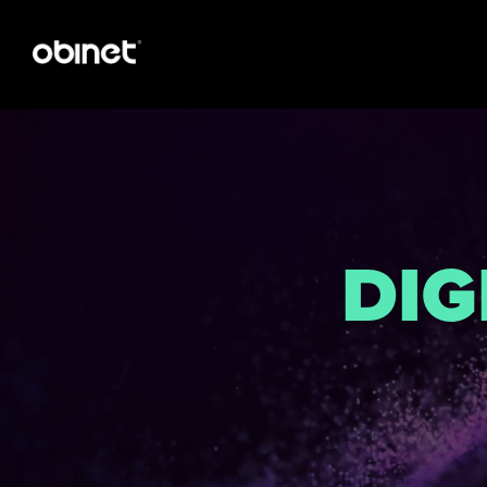
D
I
G