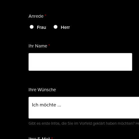
Anrede
*
Frau
Herr
Ihr Name
*
Vorname
Ihre Wünsche
Gibt es erste Infos, die Sie im Vorfeld geklärt haben möchten? 
Ihre E-Mail
*