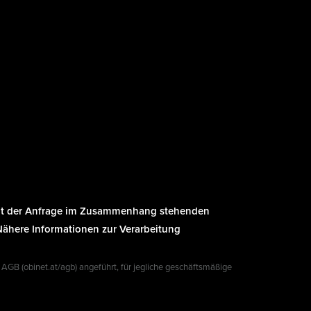
 mit der Anfrage im Zusammenhang stehenden
 Nähere Informationen zur Verarbeitung
 AGB (obinet.at/agb) angeführt, für jegliche geschäftsmäßige