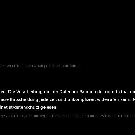
 vereinbaren mir Ihnen einen gemeinsamen Termin.
nden. Die Verarbeitung meiner Daten im Rahmen der unmittelbar
h diese Entscheidung jederzeit und unkompliziert widerrufen kann.
net.at/datenschutz gelesen.
rage zu 100% diskret und verpflichten uns zur Geheimhaltung, wie auch in unseren