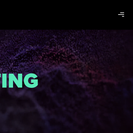
T
I
N
G