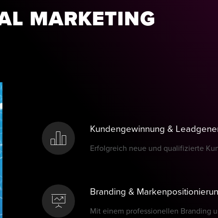
TAL MARKETING
HOME
PROJEKTE
KONTAKT
Kundengewinnung & Leadgener
Erfolgreich neue und qualifizierte K
Branding & Markenpositionieru
Mit einem professionellen Branding u